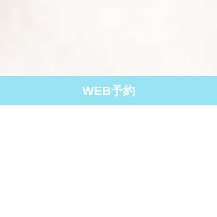
WEB予約
発熱症状のある方は
発熱外来、健診、ワクチンの予約はお
事前に電話でご予約下さ
い。
電話でお願いします。また、原則１６
０７２－２５７－５５８５
歳以上の診察となります。
また発熱の有無にかかわらず受診される際に
はマスク着用をお願いします。
WEB予約はここをクリック