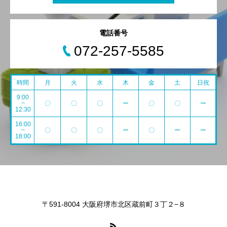
電話番号
072-257-5585
時間
月
火
水
木
金
土
日祝
9:00
~
〇
〇
〇
ー
〇
〇
ー
12:30
16:00
~
〇
〇
〇
ー
〇
ー
ー
18:00
〒591-8004 大阪府堺市北区蔵前町３丁２−８