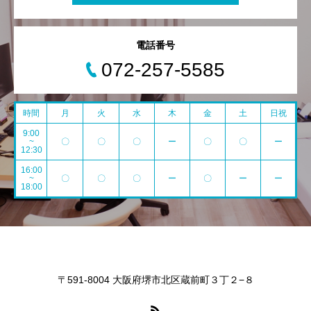
電話番号
072-257-5585
時間
月
火
水
木
金
土
日祝
9:00
~
〇
〇
〇
ー
〇
〇
ー
12:30
16:00
~
〇
〇
〇
ー
〇
ー
ー
18:00
〒591-8004 大阪府堺市北区蔵前町３丁２−８