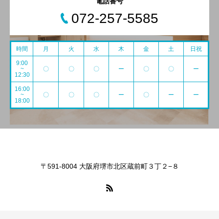
電話番号
072-257-5585
時間
月
火
水
木
金
土
日祝
9:00
~
〇
〇
〇
ー
〇
〇
ー
12:30
16:00
~
〇
〇
〇
ー
〇
ー
ー
18:00
〒591-8004 大阪府堺市北区蔵前町３丁２−８