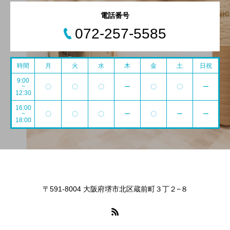
電話番号
072-257-5585
時間
月
火
水
木
金
土
日祝
9:00
~
〇
〇
〇
ー
〇
〇
ー
12:30
16:00
~
〇
〇
〇
ー
〇
ー
ー
18:00
〒591-8004 大阪府堺市北区蔵前町３丁２−８